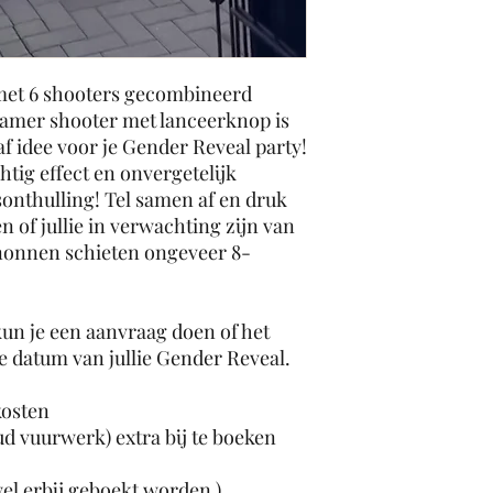
6 kannonen)
- Vul bij de bestel
* LET OP:
Bij zel
telefoonnummer in
aansprakelijk voo
(bijvoorbeeld zus/
et 6 shooters gecombineerd
die niet afgaan. J
die ons het geslac
reamer shooter met lanceerknop is
het te laten instal
f idee voor je Gender Reveal party!
tig effect en onvergetelijk
onthulling! Tel samen af en druk
 of jullie in verwachting zijn van
nonnen schieten ongeveer 8-
un je een aanvraag doen of het
e datum van jullie Gender Reveal.
kosten
ud vuurwerk) extra bij te boeken
wel erbij geboekt worden )