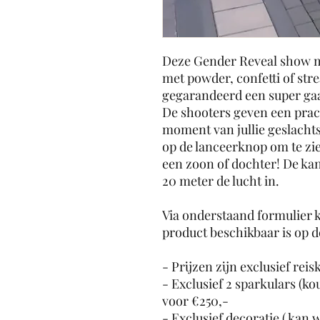
Deze Gender Reveal show m
met powder, confetti of st
gegarandeerd een super gaa
De shooters geven een prach
moment van jullie geslachts
op de lanceerknop om te zien
een zoon of dochter! De ka
20 meter de lucht in.
Via onderstaand formulier k
product beschikbaar is op d
- Prijzen zijn exclusief reis
- Exclusief 2 sparkulars (ko
voor €250,-
- Exclusief decoratie ( kan 