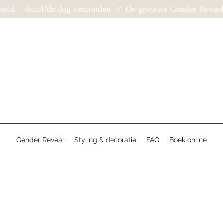
teld = dezelfde dag verzonden ✓ De grootste Gender Revea
Gender Reveal
Styling & decoratie
FAQ
Boek online