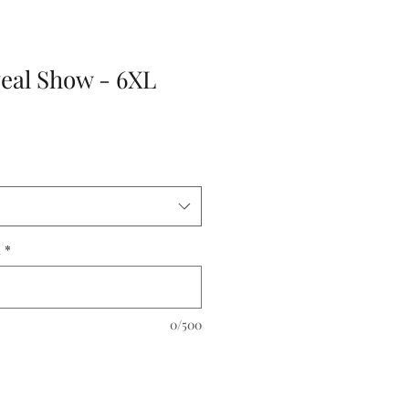
eal Show - 6XL
l
*
0/500