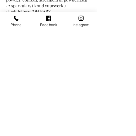
· 2 sparkulars ( koud vuurwerk )
· Lichtletters: 'OH BABY'
· Ballonenslinger rondom 'OH BABY'
Phone
Facebook
Instagram
Genoemde prijzen zijn exclusief
bezorgkosten.
Contact Details
0640199622
info@genderrevealstore.nl
Berlinstraat 3, Tilburg, Netherlands
©
2023-2024
Copyright Gender Reveal