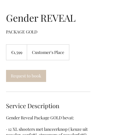
Gender REVEAL
PACKAGE GOLD
1,599
euros
€1,599
Customer's Place
Request to book
Service Description
Gender Reveal Package GOLD bevat:
· 12 XL shooters met lanceerknop ( keuze uit
powder, confetti, streamers of powderfetti)