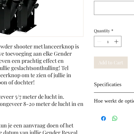
Quantity
*
owder shooter met lanceerknop is
ve toevoeging aan elke Gender
even een prachtig effect en
Add to Cart
llie geslachtsonthulling! Tel
eerknop om te zien of jullie in
oon of dochter!
Specificaties
veer 5/7 meter de lucht in.
Inhoud:
een comp
Hoe werkt de optie
ongeveer 8-20 meter de lucht in en
4 lanceerunit's, r
elektrische confe
Willen jullie het g
gevuld met roze o
niet weten en verr
un je een aanvraag doen of het
Huurtermijn:
je 
uiteraard bij ons!
e datum van jullie Gender Reveal.