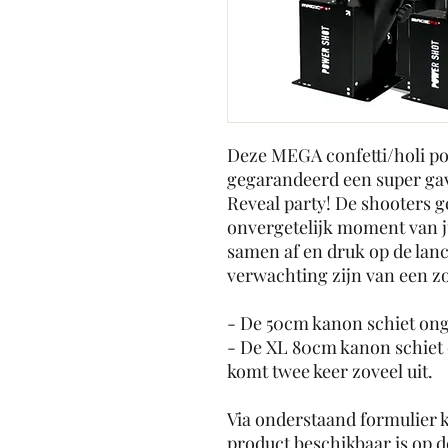
Deze MEGA confetti/holi p
gegarandeerd een super ga
Reveal party! De shooters g
onvergetelijk moment van ju
samen af en druk op de lanc
verwachting zijn van een z
- De 50cm kanon schiet onge
- De XL 80cm kanon schiet 
komt twee keer zoveel uit.
Via onderstaand formulier k
product beschikbaar is op d