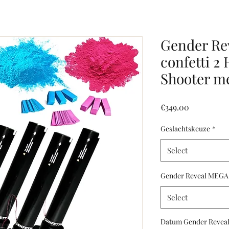
Gender Re
confetti 2
Shooter m
Price
€349.00
Geslachtskeuze
*
Select
Gender Reveal MEGA c
Select
Datum Gender Revea