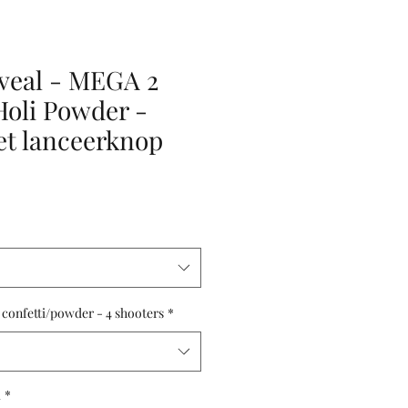
veal - MEGA 2
 Holi Powder -
et lanceerknop
onfetti/powder - 4 shooters
*
l
*