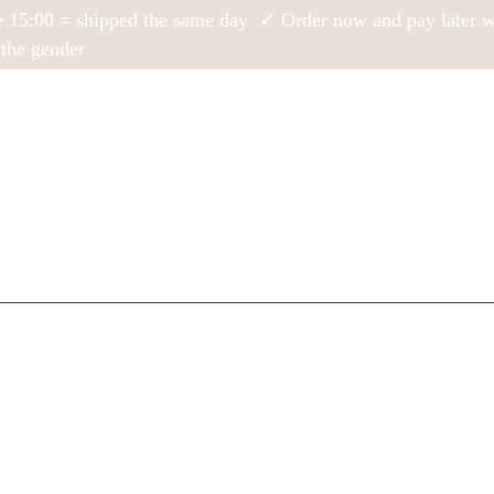
e 15:00 = shipped the same day ✓ Order now and pay later
the gender
Gender Reveal
Styling & decoratie
FAQ
Boek online