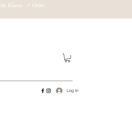
 with Klarna ✓ Order
Log In