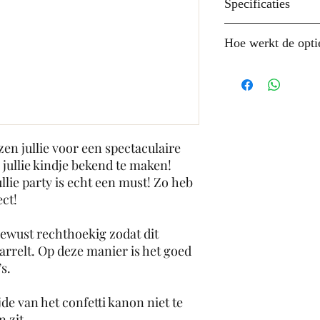
Specificaties
- Afmeting: 50 cm
Hoe werkt de optie
- Extreem goed g
- Confetti is van 
Willen jullie het g
- Groot bereik (12
niet weten en verr
- Kans op afgeven
uiteraard bij ons!
bij aanraking met
- Tijdens je gesla
zen jullie voor een spectaculaire
echoscopiste aange
jullie kindje bekend te maken!
wilt weten en vrag
ie party is echt een must! Zo heb
mailen. Dit kunne
ect!
jou naam en het ge
info@genderreveal
bewust rechthoekig zodat dit
- Vul bij de bestel
relt. Op deze manier is het goed
telefoonnummer in
s.
(bijvoorbeeld zus/
jde van het confetti kanon niet te
die ons het geslac
n zit.