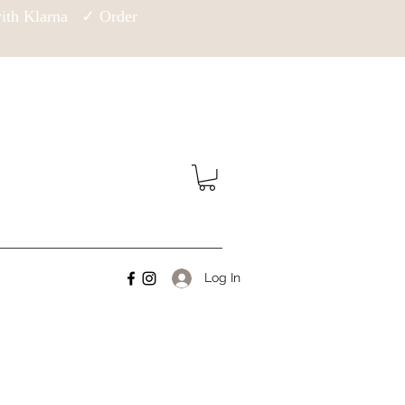
 with Klarna ✓ Order
Log In