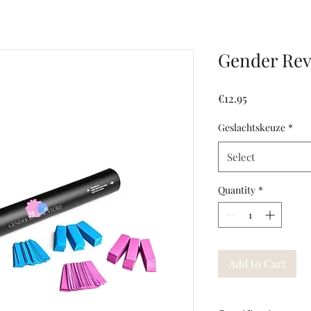
Gender Rev
Price
€12.95
Geslachtskeuze
*
Select
Quantity
*
Add to Cart