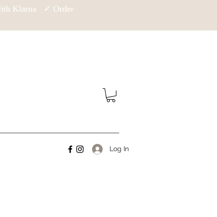
 with Klarna ✓ Order
Log In