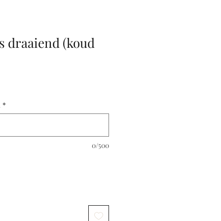
s draaiend (koud
Sale
Price
l
*
0/500