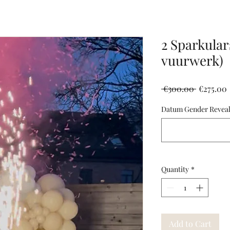
2 Sparkular
vuurwerk)
Regular
 €300.00 
€275.00
Price
Datum Gender Revea
Quantity
*
Add to Cart